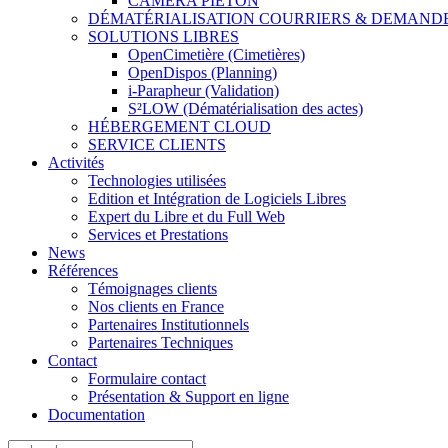
CAMERA PIETON
DÉMATÉRIALISATION COURRIERS & DEMAND
SOLUTIONS LIBRES
OpenCimetière (Cimetières)
OpenDispos (Planning)
i-Parapheur (Validation)
S²LOW (Dématérialisation des actes)
HÉBERGEMENT CLOUD
SERVICE CLIENTS
Activités
Technologies utilisées
Edition et Intégration de Logiciels Libres
Expert du Libre et du Full Web
Services et Prestations
News
Références
Témoignages clients
Nos clients en France
Partenaires Institutionnels
Partenaires Techniques
Contact
Formulaire contact
Présentation & Support en ligne
Documentation